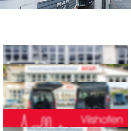
Leistungsübersicht
Taxiunternehmen
Verkehrsunternehmen
Krankentransporte
Schulbus-Fahrten Inclusive 
Kooperationspartner für Citybus Vilshofen
Abschleppdienste incl. Spezialfahrzeuge